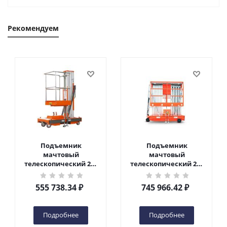
Рекомендуем
Подъемник
Подъемник
мачтовый
мачтовый
телескопический 200
телескопический 200
кг 6 м TOR GTWY6-200S
кг 10 м TOR GTWY10-
DC 2-мачтовый
200S DC 2-мачтовый
555 738.34
₽
745 966.42
₽
(автономный) (G) в
(автономный) (N) в
Чебоксарах
Чебоксарах
Подробнее
Подробнее