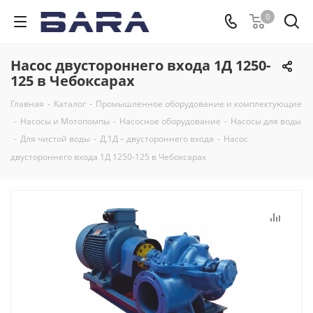
0
Насос двустороннего входа 1Д 1250-
125 в Чебоксарах
Главная
-
Каталог
-
Промышленное оборудование и комплектующие
-
Насосы и Мотопомпы
-
Насосное оборудование
-
Насосы для воды
-
Для чистой воды
-
Д,1Д – двустороннего входа
-
Насос
двустороннего входа 1Д 1250-125 в Чебоксарах