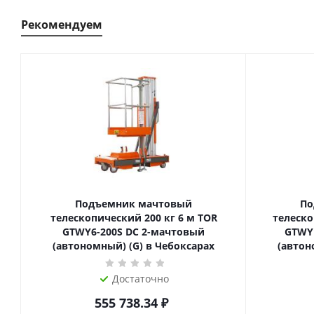
Рекомендуем
Подъемник мачтовый
По
телескопический 200 кг 6 м TOR
телескопиче
GTWY6-200S DC 2-мачтовый
GTWY
(автономный) (G) в Чебоксарах
(автон
Достаточно
555 738.34
₽