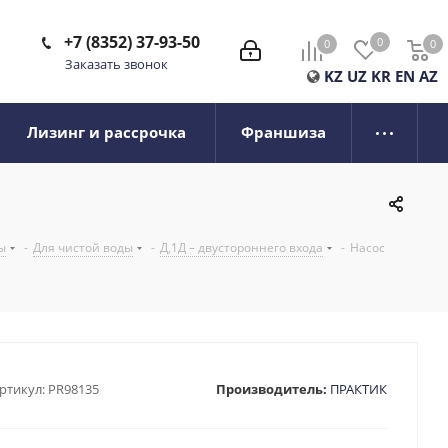
+7 (8352) 37-93-50
0
0
0
0
Заказать звонок
KZ
UZ
KR
EN
AZ
Лизинг и рассрочка
Франшиза
ы
-
Для чистой воды
-
Д,1Д – двустороннего входа
-
Насос
ртикул:
PR98135
Производитель:
ПРАКТИК