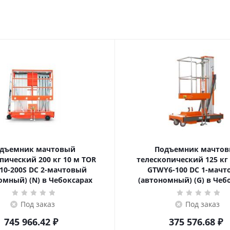
дъемник мачтовый
Подъемник мачто
ский 200 кг 10 м TOR
телескопический 125 кг 6 м TOR
10-200S DC 2-мачтовый
GTWY6-100 DC 1-мач
омный) (N) в Чебоксарах
(автономный) (G) в Чеб
Под заказ
Под заказ
745 966.42
₽
375 576.68
₽