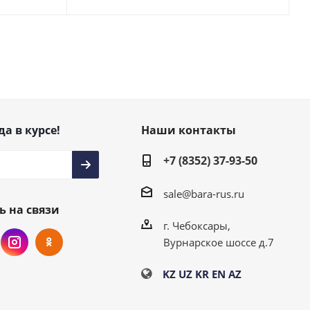
да в курсе!
Наши контакты
+7 (8352) 37-93-50
sale@bara-rus.ru
ь на связи
г. Чебоксары,
Вурнарское шоссе д.7
KZ
UZ
KR
EN
AZ