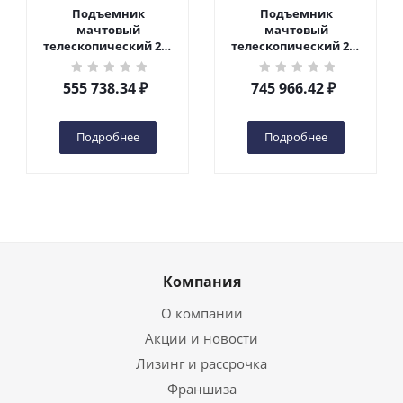
Подъемник
Подъемник
мачтовый
мачтовый
телескопический 200
телескопический 200
кг 6 м TOR GTWY6-200S
кг 10 м TOR GTWY10-
DC 2-мачтовый
200S DC 2-мачтовый
555 738.34
₽
745 966.42
₽
(автономный) (G) в
(автономный) (N) в
Чебоксарах
Чебоксарах
Подробнее
Подробнее
Компания
О компании
Акции и новости
Лизинг и рассрочка
Франшиза