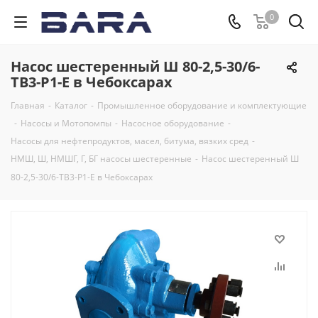
0
Насос шестеренный Ш 80-2,5-30/6-
ТВ3-Р1-Е в Чебоксарах
Главная
-
Каталог
-
Промышленное оборудование и комплектующие
-
Насосы и Мотопомпы
-
Насосное оборудование
-
Насосы для нефтепродуктов, масел, битума, вязких сред
-
НМШ, Ш, НМШГ, Г, БГ насосы шестеренные
-
Насос шестеренный Ш
80-2,5-30/6-ТВ3-Р1-Е в Чебоксарах