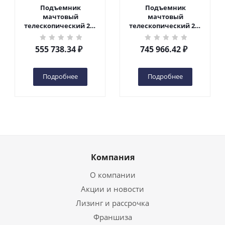
Подъемник
Подъемник
мачтовый
мачтовый
телескопический 200
телескопический 200
кг 6 м TOR GTWY6-200S
кг 10 м TOR GTWY10-
DC 2-мачтовый
200S DC 2-мачтовый
555 738.34
₽
745 966.42
₽
(автономный) (G) в
(автономный) (N) в
Чебоксарах
Чебоксарах
Подробнее
Подробнее
Компания
О компании
Акции и новости
Лизинг и рассрочка
Франшиза