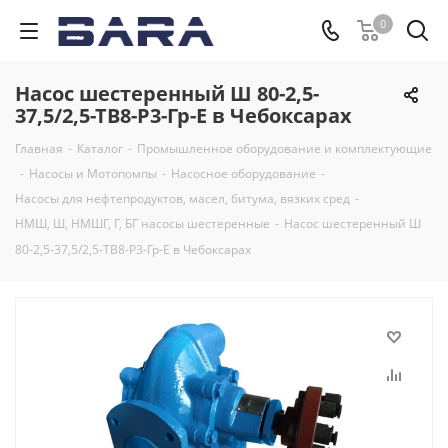
0
Насос шестеренный Ш 80-2,5-
37,5/2,5-ТВ8-Р3-Гр-Е в Чебоксарах
Главная
-
Каталог
-
Промышленное оборудование и комплектующие
-
Насосы и Мотопомпы
-
Насосное оборудование
-
Насосы для нефтепродуктов, масел, битума, вязких сред
-
НМШ, Ш, НМШГ, Г, БГ насосы шестеренные
-
Насос шестеренный Ш
80-2,5-37,5/2,5-ТВ8-Р3-Гр-Е в Чебоксарах