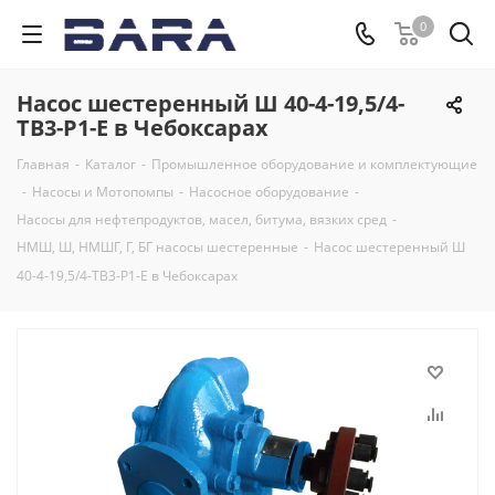
0
Насос шестеренный Ш 40-4-19,5/4-
ТВ3-Р1-Е в Чебоксарах
Главная
-
Каталог
-
Промышленное оборудование и комплектующие
-
Насосы и Мотопомпы
-
Насосное оборудование
-
Насосы для нефтепродуктов, масел, битума, вязких сред
-
НМШ, Ш, НМШГ, Г, БГ насосы шестеренные
-
Насос шестеренный Ш
40-4-19,5/4-ТВ3-Р1-Е в Чебоксарах