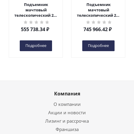
Подъемник
Подъемник
мачтовый
мачтовый
телескопический 200
телескопический 200
кг 6 м TOR GTWY6-200S
кг 10 м TOR GTWY10-
DC 2-мачтовый
200S DC 2-мачтовый
555 738.34
₽
745 966.42
₽
(автономный) (G) в
(автономный) (N) в
Чебоксарах
Чебоксарах
Подробнее
Подробнее
Компания
О компании
Акции и новости
Лизинг и рассрочка
Франшиза