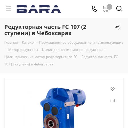
0
Редукторная часть FC 107 (2
ступени) в Чебоксарах
Главная
-
Каталог
-
Промышленное оборудование и комплектующие
-
Мотор-редукторы
-
Цилиндрические мотор - редукторы
-
Цилиндрические мотор-редукторы типа FC
-
Редукторная часть FC
107 (2 ступени) в Чебоксарах