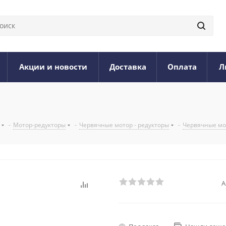
Акции и новости
Доставка
Оплата
Л
-
Мотор-редукторы
-
Червячные мотор - редукторы
-
Червячные мо
А