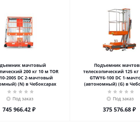
дъемник мачтовый
Подъемник мачто
ский 200 кг 10 м TOR
телескопический 125 кг 6 м TOR
10-200S DC 2-мачтовый
GTWY6-100 DC 1-мач
омный) (N) в Чебоксарах
(автономный) (G) в Чеб
Под заказ
Под заказ
745 966.42
₽
375 576.68
₽