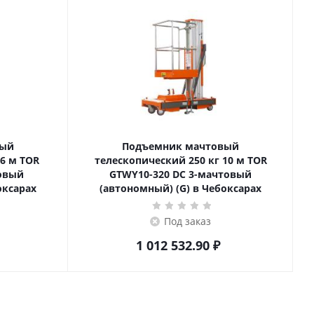
вый
Подъемник мачтовый
телескопический 250 кг 10 м TOR
товый
GTWY10-320 DC 3-мачтовый
оксарах
(автономный) (G) в Чебоксарах
Под заказ
1 012 532.90
₽