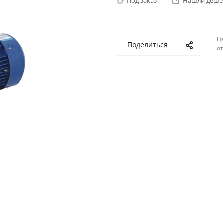
Под заказ
Нашли деше
Ц
Поделиться
о