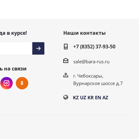
да в курсе!
Наши контакты
+7 (8352) 37-93-50
sale@bara-rus.ru
ь на связи
г. Чебоксары,
Вурнарское шоссе д.7
KZ
UZ
KR
EN
AZ