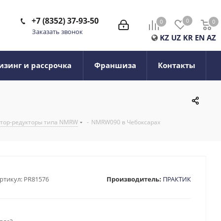
+7 (8352) 37-93-50
0
0
0
0
Заказать звонок
KZ
UZ
KR
EN
AZ
изинг и рассрочка
Франшиза
Контакты
тор-редукторы типа NMRW
-
NMRW090 в Чебоксарах
ртикул:
PR81576
Производитель:
ПРАКТИК