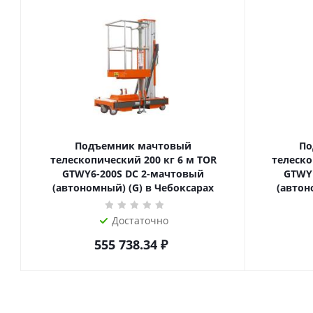
Подъемник мачтовый
По
телескопический 200 кг 6 м TOR
телескопиче
GTWY6-200S DC 2-мачтовый
GTWY
(автономный) (G) в Чебоксарах
(автон
Достаточно
555 738.34
₽