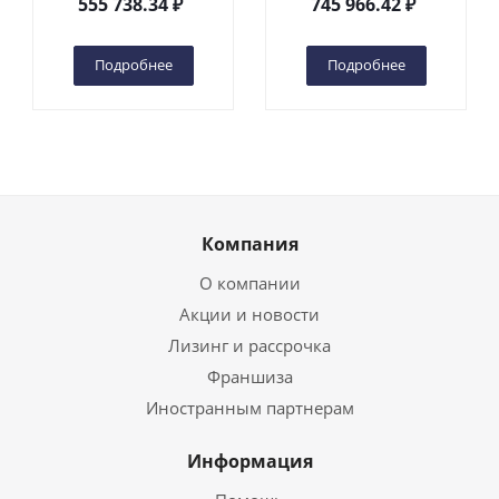
555 738.34
₽
745 966.42
₽
(автономный) (G) в
(автономный) (N) в
Чебоксарах
Чебоксарах
Подробнее
Подробнее
Компания
О компании
Акции и новости
Лизинг и рассрочка
Франшиза
Иностранным партнерам
Информация