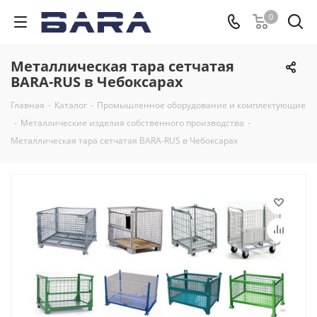
0
Металлическая тара сетчатая
BARA-RUS в Чебоксарах
Главная
-
Каталог
-
Промышленное оборудование и комплектующие
-
Металлические изделия собственного производства
-
Металлическая тара сетчатая BARA-RUS в Чебоксарах