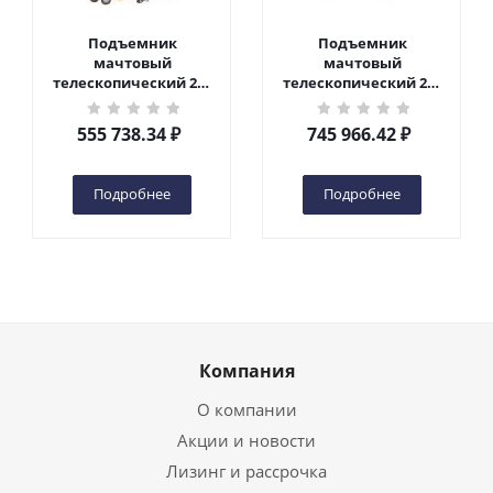
Подъемник
Подъемник
мачтовый
мачтовый
телескопический 200
телескопический 200
кг 6 м TOR GTWY6-200S
кг 10 м TOR GTWY10-
DC 2-мачтовый
200S DC 2-мачтовый
555 738.34
₽
745 966.42
₽
(автономный) (G) в
(автономный) (N) в
Чебоксарах
Чебоксарах
Подробнее
Подробнее
Компания
О компании
Акции и новости
Лизинг и рассрочка