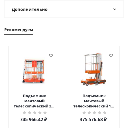
Дополнительно
Рекомендуем
Подъемник
Подъемник
мачтовый
мачтовый
телескопический 200
телескопический 125
кг 10 м TOR GTWY10-
кг 6 м TOR GTWY6-100
200S DC 2-мачтовый
DC 1-мачтовый
745 966.42
₽
375 576.68
₽
(автономный) (N) в
(автономный) (G) в
Чебоксарах
Чебоксарах