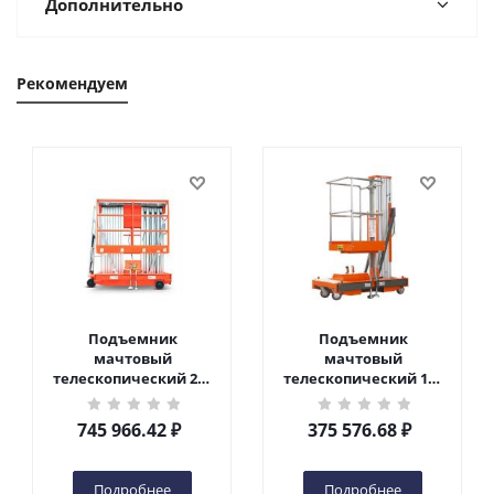
Дополнительно
Рекомендуем
Подъемник
Подъемник
мачтовый
мачтовый
телескопический 200
телескопический 125
кг 10 м TOR GTWY10-
кг 6 м TOR GTWY6-100
200S DC 2-мачтовый
DC 1-мачтовый
745 966.42
₽
375 576.68
₽
(автономный) (N) в
(автономный) (G) в
Чебоксарах
Чебоксарах
Подробнее
Подробнее