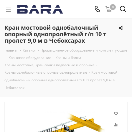
0
Кран мостовой однобалочный
опорный однопролётный г/п 10 т
пролет 9,0 м в Чебоксарах
Главная
-
Каталог
-
Промышленное оборудование и комплектующие
-
Крановое оборудование
-
Краны и балки
-
Краны мостовые, кран-балки подвесные и опорные
-
Краны однобалочные опорные однопролетные
-
Кран мостовой
однобалочный опорный однопролётный г/п 10 т пролет 9,0 м в
Чебоксарах