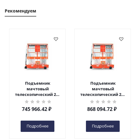
Рекомендуем
Подъемник
Подъемник
мачтовый
мачтовый
телескопический 200
телескопический 200
кг 10 м TOR GTWY10-
кг 12 м TOR GTWY12-
200S DC 2-мачтовый
200S DC 2-мачтовый
745 966.42
₽
868 094.72
₽
(автономный) (N) в
(автономный) (N) в
Чебоксарах
Чебоксарах
Подробнее
Подробнее