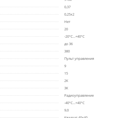
0,37
0,25х2
Нет
20
-20°C…+40°C
до 36
380
Пульт управления
9
15
2К
3К
Радиоуправление
-40°C…+40°C
9,0
Квадрат 40х40