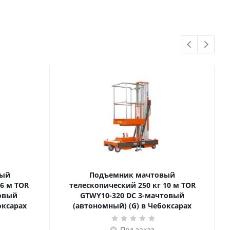
вый
Подъемник мачтовый
телескопический 250 кг 10 м TOR
товый
GTWY10-320 DC 3-мачтовый
оксарах
(автономный) (G) в Чебоксарах
Под заказ