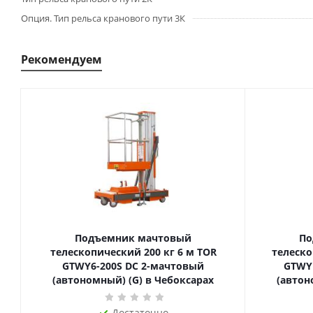
Опция. Тип рельса кранового пути 3К
Рекомендуем
Подъемник мачтовый
По
телескопический 200 кг 6 м TOR
телескопиче
GTWY6-200S DC 2-мачтовый
GTWY
(автономный) (G) в Чебоксарах
(автон
Достаточно