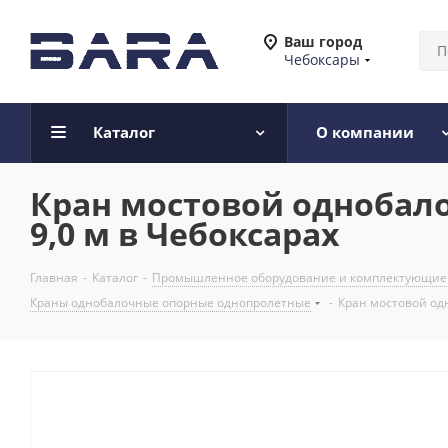
Ваш город
Чебоксары
Каталог
О компании
Кран мостовой однобало
9,0 м в Чебоксарах
Главная
-
Каталог
-
Промышленное оборудование и комплектующие
Краны однобалочные опорные однопролетные
-
Кран мостовой одн