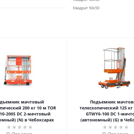
Квадрат 50х50
дъемник мачтовый
Подъемник мачто
ский 200 кг 10 м TOR
телескопический 125 кг 6 м TOR
10-200S DC 2-мачтовый
GTWY6-100 DC 1-мач
омный) (N) в Чебоксарах
(автономный) (G) в Чеб
Под заказ
Под заказ