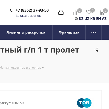
+7 (8352) 37-93-50
0
0
0
0
Заказать звонок
KZ
UZ
KR
EN
AZ
Лизинг и рассрочка
Франшиза
ный г/п 1 т пролет
-балки подвесные и опорные
-
ртикул:
1002559