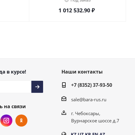
1 012 532.90
₽
да в курсе!
Наши контакты
+7 (8352) 37-93-50
sale@bara-rus.ru
ь на связи
г. Чебоксары,
Вурнарское шоссе д.7
KZ
UZ
KR
EN
AZ