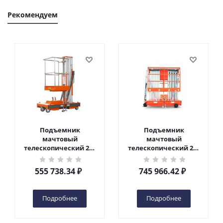
Рекомендуем
Подъемник
Подъемник
мачтовый
мачтовый
телескопический 200
телескопический 200
кг 6 м TOR GTWY6-200S
кг 10 м TOR GTWY10-
DC 2-мачтовый
200S DC 2-мачтовый
555 738.34
₽
745 966.42
₽
(автономный) (G) в
(автономный) (N) в
Чебоксарах
Чебоксарах
Подробнее
Подробнее