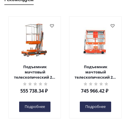
Подъемник
Подъемник
мачтовый
мачтовый
телескопический 200
телескопический 200
кг 6 м TOR GTWY6-200S
кг 10 м TOR GTWY10-
DC 2-мачтовый
200S DC 2-мачтовый
555 738.34
₽
745 966.42
₽
(автономный) (G) в
(автономный) (N) в
Чебоксарах
Чебоксарах
Подробнее
Подробнее