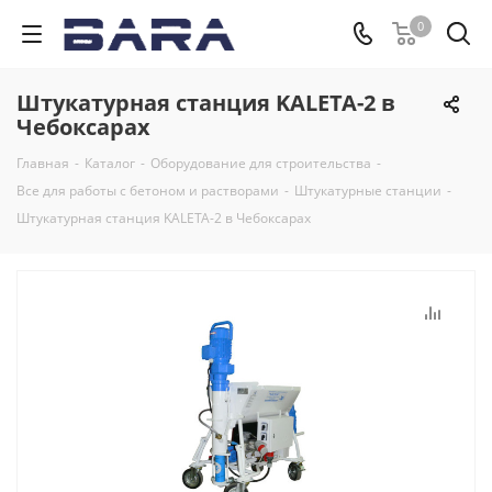
0
Штукатурная станция KALETA-2 в
Чебоксарах
Главная
-
Каталог
-
Оборудование для строительства
-
Все для работы с бетоном и растворами
-
Штукатурные станции
-
Штукатурная станция KALETA-2 в Чебоксарах