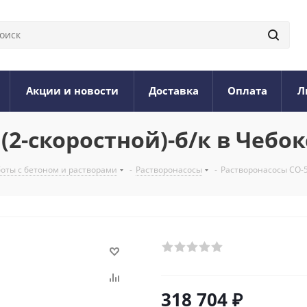
Акции и новости
Доставка
Оплата
Л
(2-cкоростной)-б/к в Чебо
боты с бетоном и растворами
-
Растворонасосы
-
Растворонасосы СО-5
318 704
₽