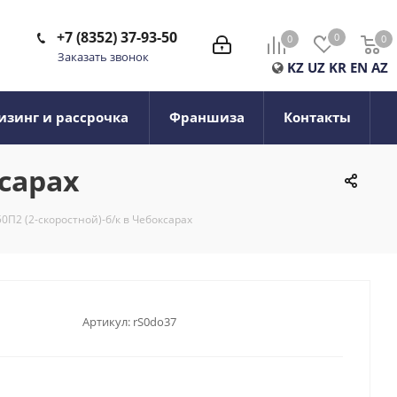
+7 (8352) 37-93-50
0
0
0
0
Заказать звонок
KZ
UZ
KR
EN
AZ
изинг и рассрочка
Франшиза
Контакты
ксарах
0П2 (2-cкоростной)-б/к в Чебоксарах
Артикул:
rS0do37