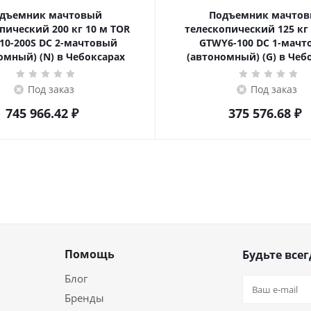
дъемник мачтовый
Подъемник мачто
ский 200 кг 10 м TOR
телескопический 125 кг 6 м TOR
10-200S DC 2-мачтовый
GTWY6-100 DC 1-мач
омный) (N) в Чебоксарах
(автономный) (G) в Чеб
Под заказ
Под заказ
745 966.42
₽
375 576.68
₽
Помощь
Будьте всег
Блог
Бренды