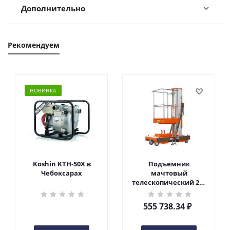
Дополнительно
Рекомендуем
НОВИНКА
Koshin KTH-50X в
Подъемник
Чебоксарах
мачтовый
телескопический 200
кг 6 м TOR GTWY6-200S
DC 2-мачтовый
555 738.34
₽
(автономный) (G) в
Чебоксарах