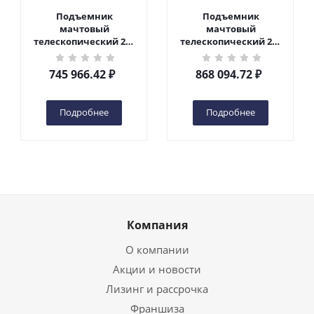
Подъемник
Подъемник
мачтовый
мачтовый
телескопический 200
телескопический 200
кг 10 м TOR GTWY10-
кг 12 м TOR GTWY12-
200S DC 2-мачтовый
200S DC 2-мачтовый
745 966.42
₽
868 094.72
₽
(автономный) (N) в
(автономный) (N) в
Чебоксарах
Чебоксарах
Подробнее
Подробнее
Компания
О компании
Акции и новости
Лизинг и рассрочка
Франшиза