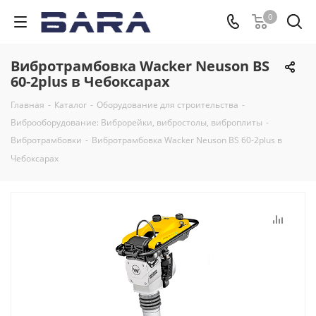
0
Вибротрамбовка Wacker Neuson BS
60-2plus в Чебоксарах
Главная
-
Каталог
-
Оборудование для строительства
-
Виброоборудование: Виброрейки, вибростолы, виброплиты
-
Вибротрамбовки
-
Вибротрамбовка Wacker Neuson BS 60-2plus в
Чебоксарах