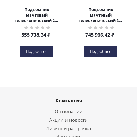
Подъемник
Подъемник
мачтовый
мачтовый
телескопический 200
телескопический 200
кг 6 м TOR GTWY6-200S
кг 10 м TOR GTWY10-
DC 2-мачтовый
200S DC 2-мачтовый
555 738.34
₽
745 966.42
₽
(автономный) (G) в
(автономный) (N) в
Чебоксарах
Чебоксарах
Подробнее
Подробнее
Компания
О компании
Акции и новости
Лизинг и рассрочка