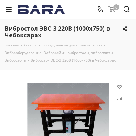
0
Вибростол ЭВС-3 220В (1000х750) в
Чебоксарах
Главная
-
Каталог
-
Оборудование для строительства
-
Виброоборудование: Виброрейки, вибростолы, виброплиты
-
Вибростолы
-
Вибростол ЭВС-3 220В (1000х750) в Чебоксарах