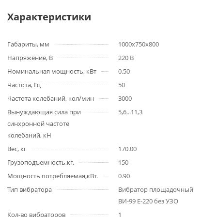
Характеристики
Габариты, мм
1000x750x800
Напряжение, В
220 В
Номинальная мощность, кВт
0.50
Частота, Гц
50
Частота колебаний, кол/мин
3000
Вынуждающая сила при
5,6...11,3
синхронной частоте
колебаний, кН
Вес, кг
170.00
Грузоподъемность,кг.
150
Мощность потребляемая,кВт.
0.90
Тип вибратора
Вибратор площадочный
ВИ-99 Е-220 без УЗО
Кол-во вибраторов
1