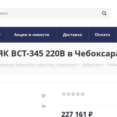
Акции и новости
Доставка
Оплата
 ВСТ-345 220В в Чебоксар
дование: Виброрейки, вибростолы, виброплиты
-
Вибростолы
-
Вибр
227 161
₽