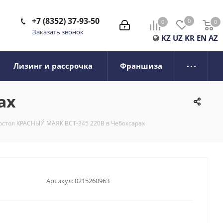
+7 (8352) 37-93-50
0
0
0
0
Заказать звонок
KZ
UZ
KR
EN
AZ
Лизинг и рассрочка
Франшиза
ах
остол КРАСНЫЙ МАЯК ВСТ-345 220В в Чебоксарах
Артикул:
0215260963