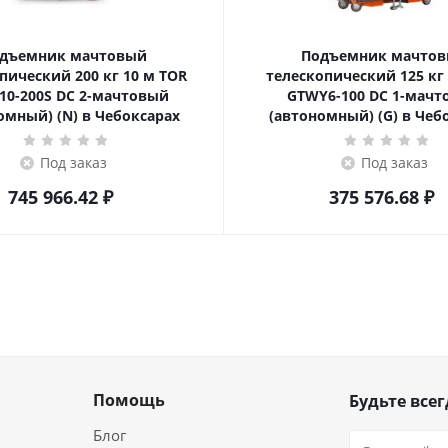
дъемник мачтовый
Подъемник мачто
ский 200 кг 10 м TOR
телескопический 125 кг 6 м TOR
10-200S DC 2-мачтовый
GTWY6-100 DC 1-мач
омный) (N) в Чебоксарах
(автономный) (G) в Чеб
Под заказ
Под заказ
745 966.42
₽
375 576.68
₽
Помощь
Будьте всег
Блог