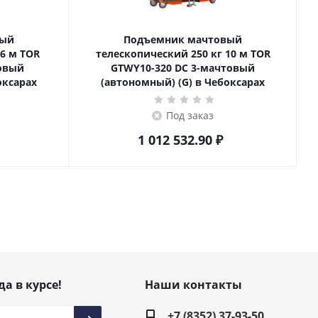
вый
Подъемник мачтовый
телескопический 250 кг 10 м TOR
товый
GTWY10-320 DC 3-мачтовый
оксарах
(автономный) (G) в Чебоксарах
Под заказ
1 012 532.90
₽
да в курсе!
Наши контакты
+7 (8352) 37-93-50