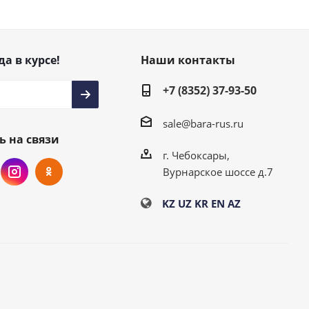
да в курсе!
Наши контакты
+7 (8352) 37-93-50
sale@bara-rus.ru
ь на связи
г. Чебоксары,
Вурнарское шоссе д.7
KZ
UZ
KR
EN
AZ