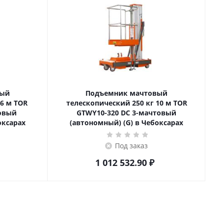
вый
Подъемник мачтовый
телескопический 250 кг 10 м TOR
товый
GTWY10-320 DC 3-мачтовый
оксарах
(автономный) (G) в Чебоксарах
Под заказ
1 012 532.90
₽