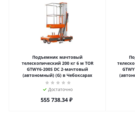
Подъемник мачтовый
По
телескопический 200 кг 6 м TOR
телескопиче
GTWY6-200S DC 2-мачтовый
GTWY
(автономный) (G) в Чебоксарах
(автон
Достаточно
555 738.34
₽