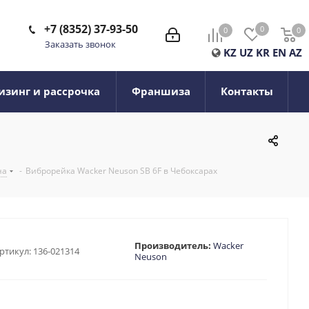
+7 (8352) 37-93-50
0
0
0
0
Заказать звонок
KZ
UZ
KR
EN
AZ
изинг и рассрочка
Франшиза
Контакты
на
-
Виброрейка Wacker Neuson SB 6F в Чебоксарах
Производитель:
Wacker
ртикул:
136-021314
Neuson