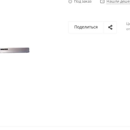
Под заказ
Нашли деше
Ц
Поделиться
о