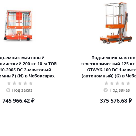
дъемник мачтовый
Подъемник мачто
ский 200 кг 10 м TOR
телескопический 125 кг 6 м TOR
10-200S DC 2-мачтовый
GTWY6-100 DC 1-мач
омный) (N) в Чебоксарах
(автономный) (G) в Чеб
Под заказ
Под заказ
745 966.42
₽
375 576.68
₽