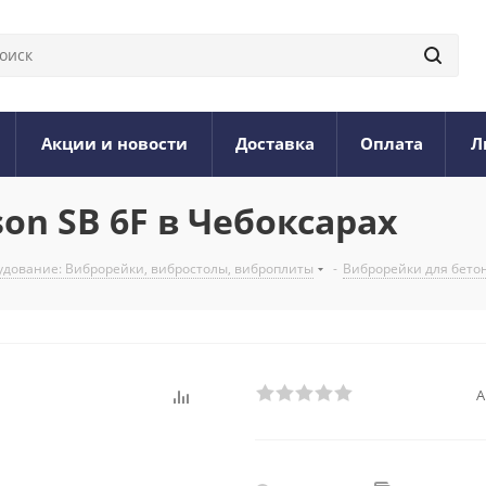
Акции и новости
Доставка
Оплата
Л
on SB 6F в Чебоксарах
дование: Виброрейки, вибростолы, виброплиты
-
Виброрейки для бето
А