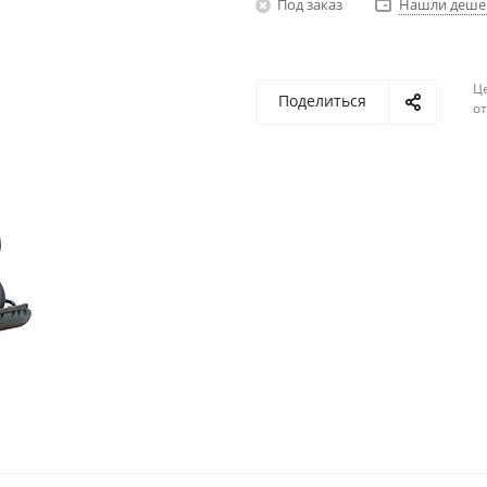
Под заказ
Нашли деше
Ц
Поделиться
о