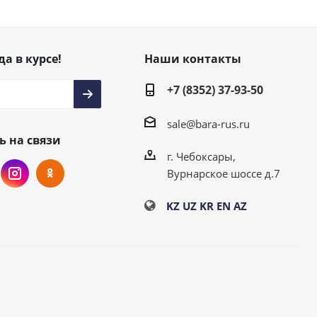
да в курсе!
Наши контакты
+7 (8352) 37-93-50
sale@bara-rus.ru
ь на связи
г. Чебоксары,
Вурнарское шоссе д.7
KZ
UZ
KR
EN
AZ