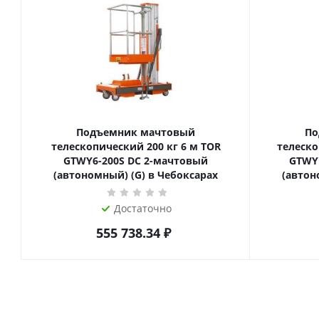
Подъемник мачтовый
По
телескопический 200 кг 6 м TOR
телескопиче
GTWY6-200S DC 2-мачтовый
GTWY
(автономный) (G) в Чебоксарах
(автон
Достаточно
555 738.34
₽