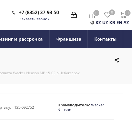
+7 (8352) 37-93-50
0
0
0
0
Заказать звонок
KZ
UZ
KR
EN
AZ
изинг и рассрочка
Франшиза
Контакты
оплита Wacker Neuson MP 15-CE в Чебоксарах
Производитель:
Wacker
ртикул:
135-092752
Neuson