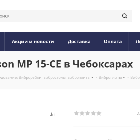
Акции и новости
Доставка
Оплата
Л
on MP 15-CE в Чебоксарах
дование: Виброрейки, вибростолы, виброплиты
-
Виброплиты
-
Вибр
А