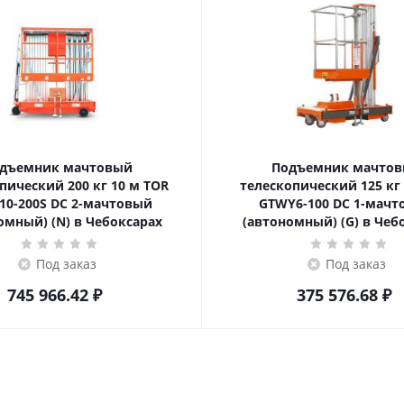
дъемник мачтовый
Подъемник мачто
ский 200 кг 10 м TOR
телескопический 125 кг 6 м TOR
10-200S DC 2-мачтовый
GTWY6-100 DC 1-мач
омный) (N) в Чебоксарах
(автономный) (G) в Чеб
Под заказ
Под заказ
745 966.42
₽
375 576.68
₽