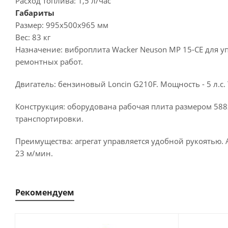
Расход топлива:
1,5 л/час
Габариты
Размер:
995х500х965 мм
Вес:
83 кг
Назначение:
виброплита Wacker Neuson MP 15-CE для у
ремонтных работ.
Двигатель:
бензиновый Loncin G210F. Мощность - 5 л.с.
Конструкция:
оборудована рабочая плита размером 588
транспортировки.
Преимущества:
агрегат управляется удобной рукоятью.
23 м/мин.
Рекомендуем