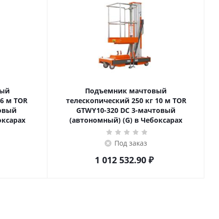
вый
Подъемник мачтовый
телескопический 250 кг 10 м TOR
товый
GTWY10-320 DC 3-мачтовый
оксарах
(автономный) (G) в Чебоксарах
Под заказ
1 012 532.90
₽