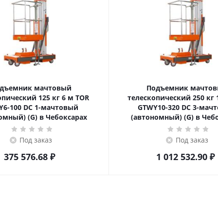
дъемник мачтовый
Подъемник мачто
еский 125 кг 6 м TOR
телескопический 250 кг 10 м TOR
6-100 DC 1-мачтовый
GTWY10-320 DC 3-мач
омный) (G) в Чебоксарах
(автономный) (G) в Чеб
Под заказ
Под заказ
375 576.68
₽
1 012 532.90
₽