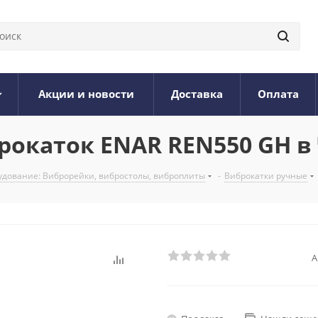
Акции и новости
Доставка
Оплата
окаток ENAR REN550 GH в
дование: Виброрейки, вибростолы, виброплиты
-
Виброкатки ручные
А