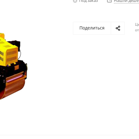
Под заказ
Нашли деше
Ц
Поделиться
о