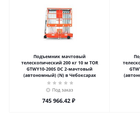
Подъемник мачтовый
По
телескопический 200 кг 10 м TOR
телескопич
GTWY10-200S DC 2-мачтовый
GTWY
(автономный) (N) в Чебоксарах
(автон
Под заказ
745 966.42
₽