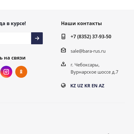
да в курсе!
Наши контакты
+7 (8352) 37-93-50
sale@bara-rus.ru
ь на связи
г. Чебоксары,
Вурнарское шоссе д.7
KZ
UZ
KR
EN
AZ