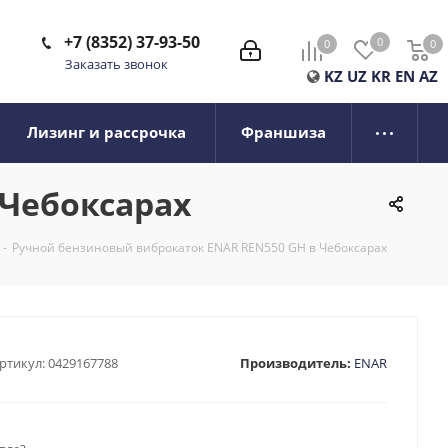
+7 (8352) 37-93-50
0
0
0
0
Заказать звонок
KZ
UZ
KR
EN
AZ
Лизинг и рассрочка
Франшиза
 Чебоксарах
-
Ручной бензиновый виброкаток ENAR REN550 GH в Чебоксарах
ртикул:
0429167788
Производитель:
ENAR