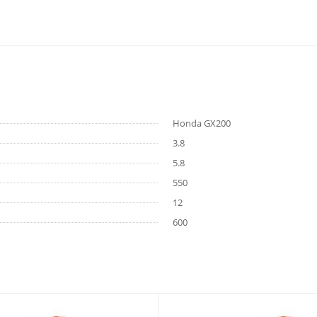
Honda GX200
3.8
5.8
550
12
600