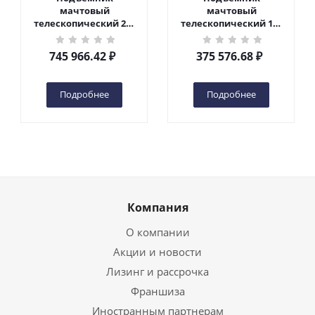
мачтовый
мачтовый
телескопический 200
телескопический 125
кг 10 м TOR GTWY10-
кг 6 м TOR GTWY6-100
200S DC 2-мачтовый
DC 1-мачтовый
745 966.42
₽
375 576.68
₽
(автономный) (N) в
(автономный) (G) в
Чебоксарах
Чебоксарах
Подробнее
Подробнее
Компания
О компании
Акции и новости
Лизинг и рассрочка
Франшиза
Иностранным партнерам