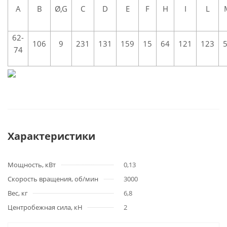
A
B
Ø,G
C
D
E
F
H
I
L
62-
106
9
231
131
159
15
64
121
123
74
Характеристики
Мощность, кВт
0,13
Скорость вращения, об/мин
3000
Вес, кг
6,8
Центробежная сила, кН
2