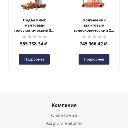
Подъемник
Подъемник
мачтовый
мачтовый
телескопический 200
телескопический 200
кг 6 м TOR GTWY6-200S
кг 10 м TOR GTWY10-
DC 2-мачтовый
200S DC 2-мачтовый
555 738.34
₽
745 966.42
₽
(автономный) (G) в
(автономный) (N) в
Чебоксарах
Чебоксарах
Подробнее
Подробнее
Компания
О компании
Акции и новости