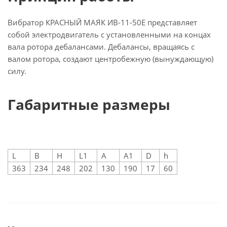
Вибратор КРАСНЫЙ МАЯК ИВ-11-50Е представляет
собой электродвигатель с установленными на концах
вала ротора дебалансами. Дебалансы, вращаясь с
валом ротора, создают центробежную (вынуждающую)
силу.
Габаритные размеры
L
B
H
L1
A
A1
D
h
363
234
248
202
130
190
17
60