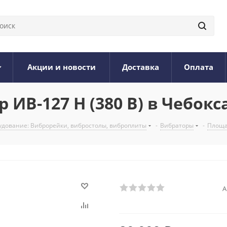
Акции и новости
Доставка
Оплата
ИВ-127 Н (380 В) в Чебокс
дование: Виброрейки, вибростолы, виброплиты
-
Вибраторы
-
Площ
А