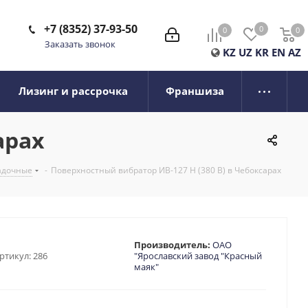
+7 (8352) 37-93-50
0
0
0
0
Заказать звонок
KZ
UZ
KR
EN
AZ
Лизинг и рассрочка
Франшиза
арах
адочные
-
Поверхностный вибратор ИВ-127 Н (380 В) в Чебоксарах
Производитель:
ОАО
ртикул:
286
"Ярославский завод "Красный
маяк"