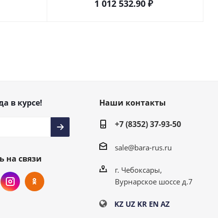
1 012 532.90
₽
да в курсе!
Наши контакты
+7 (8352) 37-93-50
sale@bara-rus.ru
ь на связи
г. Чебоксары,
Вурнарское шоссе д.7
KZ
UZ
KR
EN
AZ