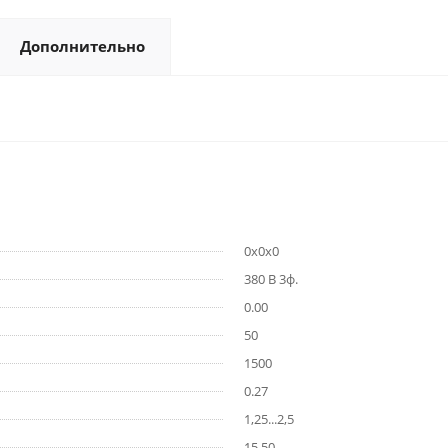
Дополнительно
0x0x0
380 В 3ф.
0.00
50
1500
0.27
1,25...2,5
15.50