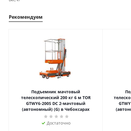
Рекомендуем
Подъемник мачтовый
По
телескопический 200 кг 6 м TOR
телескопиче
GTWY6-200S DC 2-мачтовый
GTWY
(автономный) (G) в Чебоксарах
(автон
Достаточно