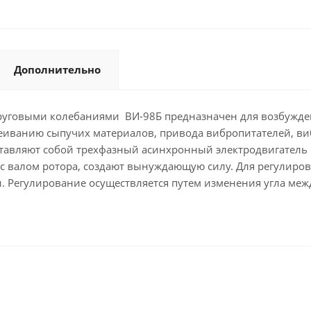
Дополнительно
круговыми колебаниями ВИ-98Б предназначен для возбужде
еиванию сыпучих материалов, привода вибропитателей, вибр
тавляют собой трехфазный асинхронный электродвигатель 
ь с валом ротора, создают вынуждающую силу. Для регули
. Регулирование осуществляется путем изменения угла м