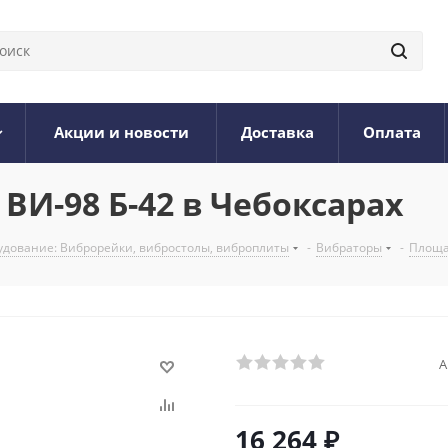
Акции и новости
Доставка
Оплата
И-98 Б-42 в Чебоксарах
дование: Виброрейки, вибростолы, виброплиты
-
Вибраторы
-
Площ
А
16 264
₽