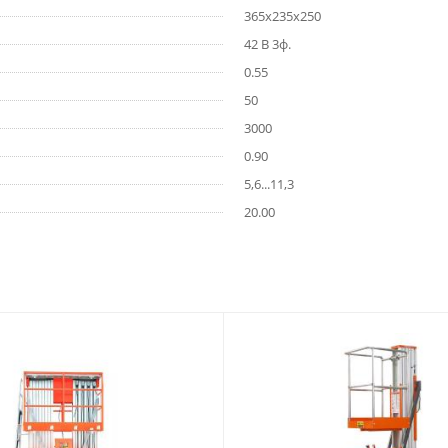
365x235x250
42 В 3ф.
0.55
50
3000
0.90
5,6...11,3
20.00