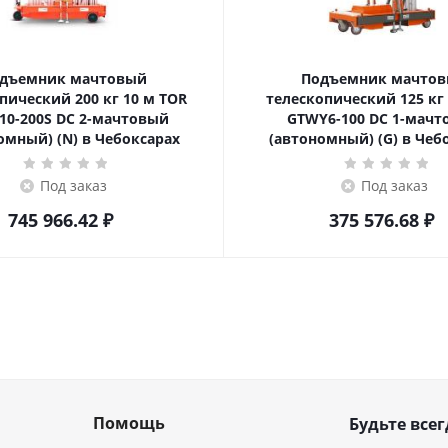
дъемник мачтовый
Подъемник мачто
ский 200 кг 10 м TOR
телескопический 125 кг 6 м TOR
10-200S DC 2-мачтовый
GTWY6-100 DC 1-мач
омный) (N) в Чебоксарах
(автономный) (G) в Чеб
Под заказ
Под заказ
745 966.42
₽
375 576.68
₽
Помощь
Будьте всег