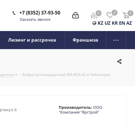
+7 (8352) 37-93-50
0
0
0
0
Заказать звонок
KZ
UZ
KR
EN
AZ
Лизинг и рассрочка
Франшиза
адочные
-
Вибратор площадочный ВИ-98 Б-42 в Чебоксарах
Производитель:
ООО
ртикул:
6
"Компания "Ярстрой"