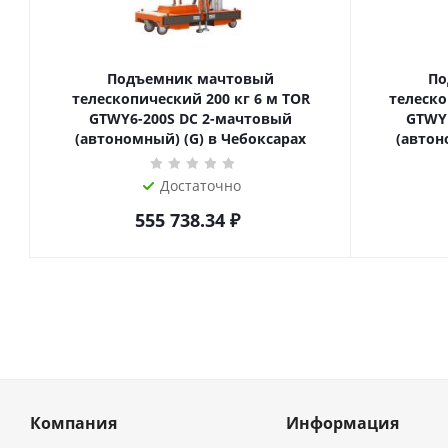
Подъемник мачтовый
По
телескопический 200 кг 6 м TOR
телескопиче
GTWY6-200S DC 2-мачтовый
GTWY
(автономный) (G) в Чебоксарах
(автон
Достаточно
555 738.34
₽
Компания
Информация