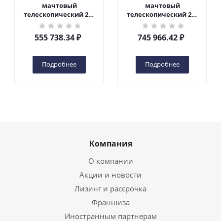
мачтовый
мачтовый
телескопический 200
телескопический 200
кг 6 м TOR GTWY6-200S
кг 10 м TOR GTWY10-
DC 2-мачтовый
200S DC 2-мачтовый
555 738.34
₽
745 966.42
₽
(автономный) (G) в
(автономный) (N) в
Чебоксарах
Чебоксарах
Подробнее
Подробнее
Компания
О компании
Акции и новости
Лизинг и рассрочка
Франшиза
Иностранным партнерам