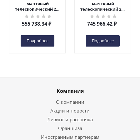
мачтовый
мачтовый
телескопический 200
телескопический 200
кг 6 м TOR GTWY6-200S
кг 10 м TOR GTWY10-
DC 2-мачтовый
200S DC 2-мачтовый
555 738.34
₽
745 966.42
₽
(автономный) (G) в
(автономный) (N) в
Чебоксарах
Чебоксарах
Подробнее
Подробнее
Компания
О компании
Акции и новости
Лизинг и рассрочка
Франшиза
Иностранным партнерам