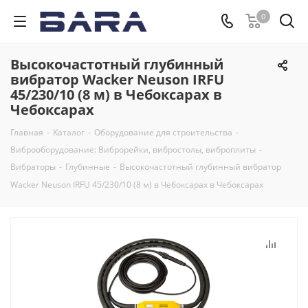
0
Высокочастотный глубинный
вибратор Wacker Neuson IRFU
45/230/10 (8 м) в Чебоксарах в
Чебоксарах
Главная
-
Каталог
-
Оборудование для строительства
-
Виброоборудование: Виброрейки, вибростолы, виброплиты
-
Вибраторы
-
Глубинные
-
Высокочастотный глубинный вибратор
Wacker Neuson IRFU 45/230/10 (8 м) в Чебоксарах в Чебоксарах