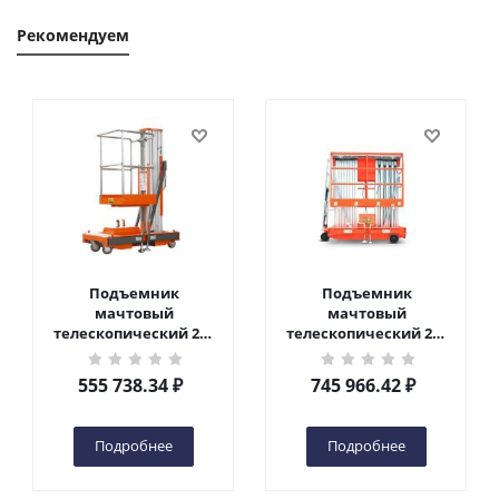
Рекомендуем
Подъемник
Подъемник
мачтовый
мачтовый
телескопический 200
телескопический 200
кг 6 м TOR GTWY6-200S
кг 10 м TOR GTWY10-
DC 2-мачтовый
200S DC 2-мачтовый
555 738.34
₽
745 966.42
₽
(автономный) (G) в
(автономный) (N) в
Чебоксарах
Чебоксарах
Подробнее
Подробнее