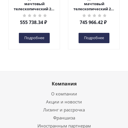
мачтовый
мачтовый
телескопический 200
телескопический 200
кг 6 м TOR GTWY6-200S
кг 10 м TOR GTWY10-
DC 2-мачтовый
200S DC 2-мачтовый
555 738.34
₽
745 966.42
₽
(автономный) (G) в
(автономный) (N) в
Чебоксарах
Чебоксарах
Подробнее
Подробнее
Компания
О компании
Акции и новости
Лизинг и рассрочка
Франшиза
Иностранным партнерам