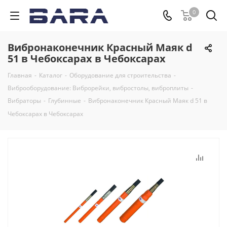
0
Вибронаконечник Красный Маяк d
51 в Чебоксарах в Чебоксарах
Главная
-
Каталог
-
Оборудование для строительства
-
Виброоборудование: Виброрейки, вибростолы, виброплиты
-
Вибраторы
-
Глубинные
-
Вибронаконечник Красный Маяк d 51 в
Чебоксарах в Чебоксарах