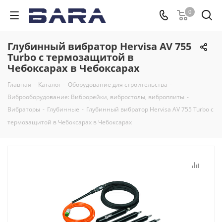
0
Глубинный вибратор Hervisa AV 755
Turbo с термозащитой в
Чебоксарах в Чебоксарах
Главная
-
Каталог
-
Оборудование для строительства
-
Виброоборудование: Виброрейки, вибростолы, виброплиты
-
Вибраторы
-
Глубинные
-
Глубинный вибратор Hervisa AV 755 Turbo с
термозащитой в Чебоксарах в Чебоксарах