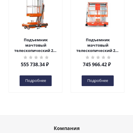
Подъемник
Подъемник
мачтовый
мачтовый
телескопический 200
телескопический 200
кг 6 м TOR GTWY6-200S
кг 10 м TOR GTWY10-
DC 2-мачтовый
200S DC 2-мачтовый
555 738.34
₽
745 966.42
₽
(автономный) (G) в
(автономный) (N) в
Чебоксарах
Чебоксарах
Подробнее
Подробнее
Компания