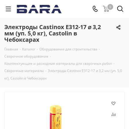
0
Электроды Castinox E312-17 ⌀ 3,2
мм (уп. 5,0 кг), Castolin в
Чебоксарах
Главная
-
Каталог
-
Оборудование для строительства
-
Сварочное оборудование
-
Комплектующие и расходные материалы для сварочных работ
-
Сварочные материалы
-
Электроды Castinox E312-17 ⌀ 3,2 мм (уп. 5,0
кг), Castolin в Чебоксарах