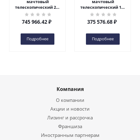
мачтовый
мачтовый
телескопический 200
телескопический 125
кг 10 м TOR GTWY10-
кг 6 м TOR GTWY6-100
200S DC 2-мачтовый
DC 1-мачтовый
745 966.42
₽
375 576.68
₽
(автономный) (N) в
(автономный) (G) в
Чебоксарах
Чебоксарах
Подробнее
Подробнее
Компания
О компании
Акции и новости
Лизинг и рассрочка
Франшиза
Иностранным партнерам