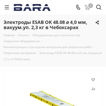
0
Электроды ESAB OK 48.08 ⌀ 4,0 мм,
вакуум.уп. 2,3 кг в Чебоксарах
Главная
-
Каталог
-
Оборудование для строительства
-
Сварочное оборудование
-
Комплектующие и расходные материалы для сварочных работ
-
Сварочные материалы
-
Электроды ESAB OK 48.08 ⌀ 4,0 мм, вакуум.уп.
2,3 кг в Чебоксарах