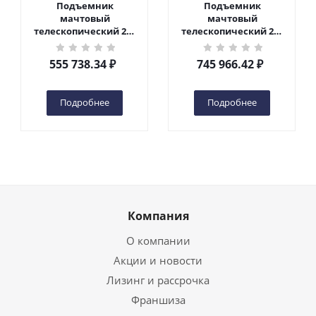
Подъемник
Подъемник
мачтовый
мачтовый
телескопический 200
телескопический 200
кг 6 м TOR GTWY6-200S
кг 10 м TOR GTWY10-
DC 2-мачтовый
200S DC 2-мачтовый
555 738.34
₽
745 966.42
₽
(автономный) (G) в
(автономный) (N) в
Чебоксарах
Чебоксарах
Подробнее
Подробнее
Компания
О компании
Акции и новости
Лизинг и рассрочка
Франшиза