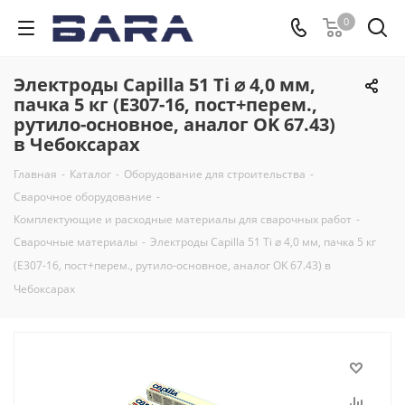
0
Электроды Capilla 51 Ti ⌀ 4,0 мм,
пачка 5 кг (E307-16, пост+перем.,
рутило-основное, аналог OK 67.43)
в Чебоксарах
Главная
-
Каталог
-
Оборудование для строительства
-
Сварочное оборудование
-
Комплектующие и расходные материалы для сварочных работ
-
Сварочные материалы
-
Электроды Capilla 51 Ti ⌀ 4,0 мм, пачка 5 кг
(E307-16, пост+перем., рутило-основное, аналог OK 67.43) в
Чебоксарах