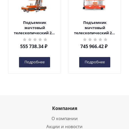
Подъемник
Подъемник
мачтовый
мачтовый
телескопический 200
телескопический 200
кг 6 м TOR GTWY6-200S
кг 10 м TOR GTWY10-
DC 2-мачтовый
200S DC 2-мачтовый
555 738.34
₽
745 966.42
₽
(автономный) (G) в
(автономный) (N) в
Чебоксарах
Чебоксарах
Подробнее
Подробнее
Компания
О компании
Акции и новости