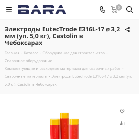
0
Электроды EutecTrode E316L-17 ⌀ 3,2
мм (уп. 5,0 кг), Castolin в
Чебоксарах
Главная
-
Каталог
-
Оборудование для строительства
-
Сварочное оборудование
-
Комплектующие и расходные материалы для сварочных работ
-
Сварочные материалы
-
Электроды EutecTrode E316L-17 ⌀ 3,2 мм (уп.
5,0 кг), Castolin в Чебоксарах