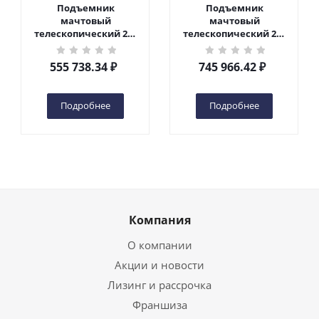
Подъемник
Подъемник
мачтовый
мачтовый
телескопический 200
телескопический 200
кг 6 м TOR GTWY6-200S
кг 10 м TOR GTWY10-
DC 2-мачтовый
200S DC 2-мачтовый
555 738.34
₽
745 966.42
₽
(автономный) (G) в
(автономный) (N) в
Чебоксарах
Чебоксарах
Подробнее
Подробнее
Компания
О компании
Акции и новости
Лизинг и рассрочка
Франшиза