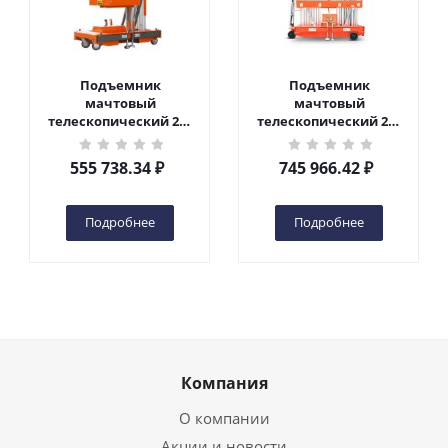
Подъемник
Подъемник
мачтовый
мачтовый
телескопический 200
телескопический 200
кг 6 м TOR GTWY6-200S
кг 10 м TOR GTWY10-
DC 2-мачтовый
200S DC 2-мачтовый
555 738.34
₽
745 966.42
₽
(автономный) (G) в
(автономный) (N) в
Чебоксарах
Чебоксарах
Подробнее
Подробнее
Компания
О компании
Акции и новости