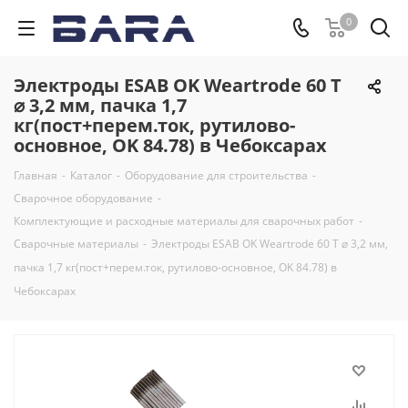
0
Электроды ESAB OK Weartrode 60 T
⌀ 3,2 мм, пачка 1,7
кг(пост+перем.ток, рутилово-
основное, OK 84.78) в Чебоксарах
Главная
-
Каталог
-
Оборудование для строительства
-
Сварочное оборудование
-
Комплектующие и расходные материалы для сварочных работ
-
Сварочные материалы
-
Электроды ESAB OK Weartrode 60 T ⌀ 3,2 мм,
пачка 1,7 кг(пост+перем.ток, рутилово-основное, OK 84.78) в
Чебоксарах