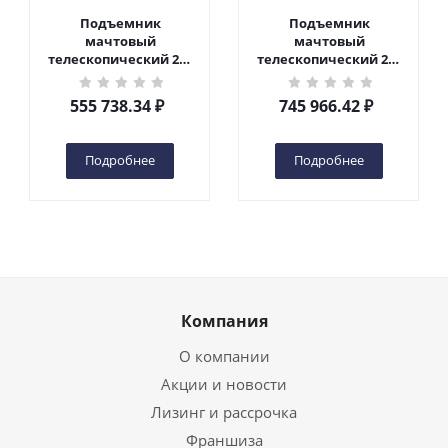
Подъемник
Подъемник
мачтовый
мачтовый
телескопический 200
телескопический 200
кг 6 м TOR GTWY6-200S
кг 10 м TOR GTWY10-
DC 2-мачтовый
200S DC 2-мачтовый
555 738.34
₽
745 966.42
₽
(автономный) (G) в
(автономный) (N) в
Чебоксарах
Чебоксарах
Подробнее
Подробнее
Компания
О компании
Акции и новости
Лизинг и рассрочка
Франшиза