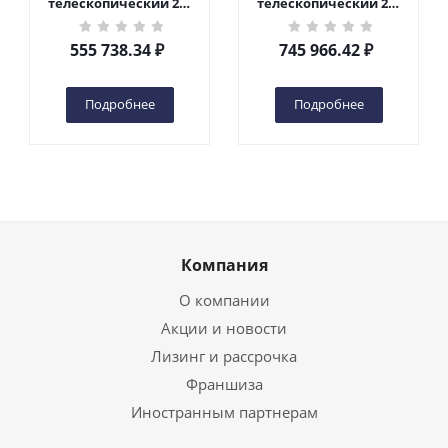
телескопический 200
телескопический 200
кг 6 м TOR GTWY6-200S
кг 10 м TOR GTWY10-
DC 2-мачтовый
200S DC 2-мачтовый
555 738.34
₽
745 966.42
₽
(автономный) (G) в
(автономный) (N) в
Чебоксарах
Чебоксарах
Подробнее
Подробнее
Компания
О компании
Акции и новости
Лизинг и рассрочка
Франшиза
Иностранным партнерам