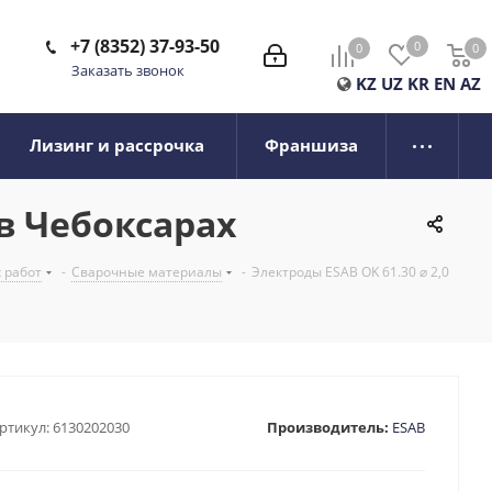
+7 (8352) 37-93-50
0
0
0
0
Заказать звонок
KZ
UZ
KR
EN
AZ
Лизинг и рассрочка
Франшиза
 в Чебоксарах
 работ
-
Сварочные материалы
-
Электроды ESAB OK 61.30 ⌀ 2,0
ртикул:
6130202030
Производитель:
ESAB