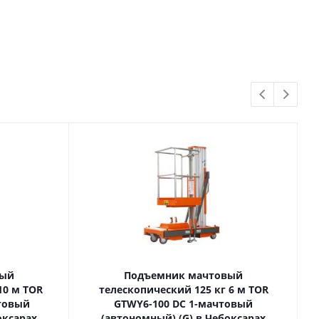
вый
Подъемник мачтовый
телескопический 125 кг 6 м TOR
товый
GTWY6-100 DC 1-мачтовый
оксарах
(автономный) (G) в Чебоксарах