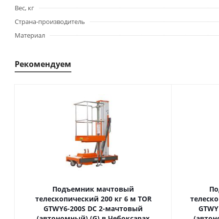
Вес, кг
Страна-производитель
Материал
Рекомендуем
Подъемник мачтовый
По
телескопический 200 кг 6 м TOR
телескопиче
GTWY6-200S DC 2-мачтовый
GTWY
(автономный) (G) в Чебоксарах
(автон