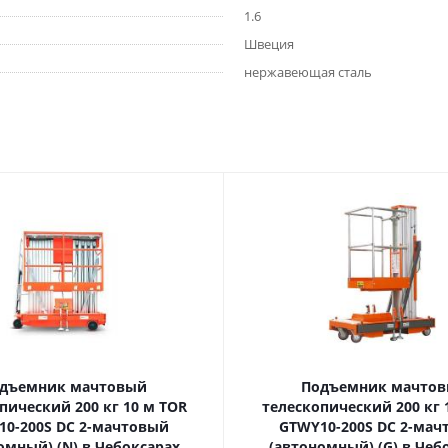
1.6
Швеция
нержавеющая сталь
дъемник мачтовый
Подъемник мачто
ский 200 кг 10 м TOR
телескопический 200 кг 10 м TOR
10-200S DC 2-мачтовый
GTWY10-200S DC 2-мач
омный) (N) в Чебоксарах
(автономный) (G) в Чеб