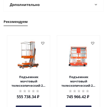
Дополнительно
Рекомендуем
Подъемник
Подъемник
мачтовый
мачтовый
телескопический 200
телескопический 200
кг 6 м TOR GTWY6-200S
кг 10 м TOR GTWY10-
DC 2-мачтовый
200S DC 2-мачтовый
555 738.34
₽
745 966.42
₽
(автономный) (G) в
(автономный) (N) в
Чебоксарах
Чебоксарах