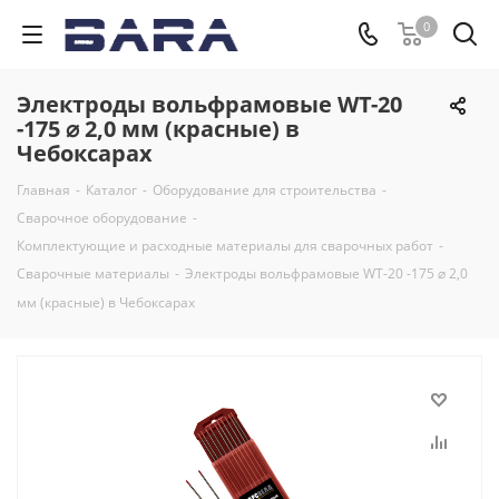
0
Электроды вольфрамовые WT-20
-175 ⌀ 2,0 мм (красные) в
Чебоксарах
Главная
-
Каталог
-
Оборудование для строительства
-
Сварочное оборудование
-
Комплектующие и расходные материалы для сварочных работ
-
Сварочные материалы
-
Электроды вольфрамовые WT-20 -175 ⌀ 2,0
мм (красные) в Чебоксарах