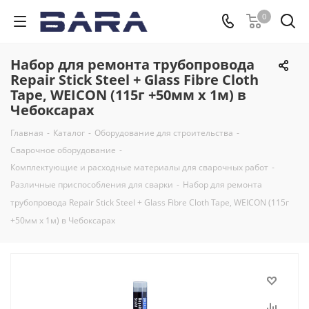
0
Набор для ремонта трубопровода
Repair Stick Steel + Glass Fibre Cloth
Tape, WEICON (115г +50мм х 1м) в
Чебоксарах
Главная
-
Каталог
-
Оборудование для строительства
-
Сварочное оборудование
-
Комплектующие и расходные материалы для сварочных работ
-
Различные приспособления для сварки
-
Набор для ремонта
трубопровода Repair Stick Steel + Glass Fibre Cloth Tape, WEICON (115г
+50мм х 1м) в Чебоксарах