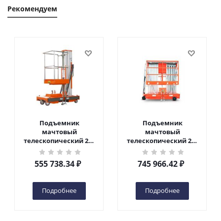
Рекомендуем
Подъемник
Подъемник
мачтовый
мачтовый
телескопический 200
телескопический 200
кг 6 м TOR GTWY6-200S
кг 10 м TOR GTWY10-
DC 2-мачтовый
200S DC 2-мачтовый
555 738.34
₽
745 966.42
₽
(автономный) (G) в
(автономный) (N) в
Чебоксарах
Чебоксарах
Подробнее
Подробнее