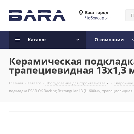
Ваш город
Чебоксары
Каталог
О компании
Керамическая подкладка 
трапециевидная 13х1,3 м
Главная
-
Каталог
-
Оборудование для строительства
-
Сварочное
подкладка ESAB OK Backing Rectangular 13 (L- 600мм, трапециевидная 1