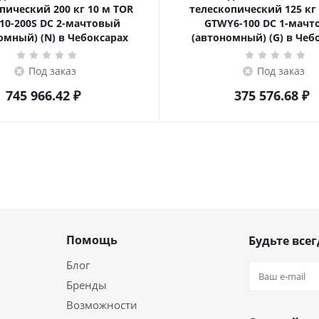
ский 200 кг 10 м TOR
телескопический 125 кг 6 м TOR
10-200S DC 2-мачтовый
GTWY6-100 DC 1-мач
омный) (N) в Чебоксарах
(автономный) (G) в Чеб
Под заказ
Под заказ
745 966.42
₽
375 576.68
₽
Помощь
Будьте всег
Блог
Бренды
Возможности