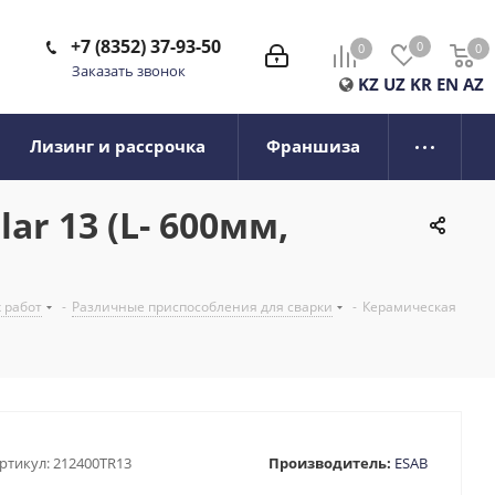
+7 (8352) 37-93-50
0
0
0
0
Заказать звонок
KZ
UZ
KR
EN
AZ
Лизинг и рассрочка
Франшиза
r 13 (L- 600мм,
 работ
-
Различные приспособления для сварки
-
Керамическая
ртикул:
212400TR13
Производитель:
ESAB