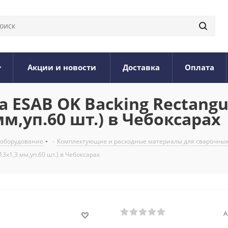
Акции и новости
Доставка
Оплата
ESAB OK Backing Rectangula
м,уп.60 шт.) в Чебоксарах
 оборудование
-
Комплектующие и расходные материалы для сварочных
3х1,3 мм,уп.60 шт.) в Чебоксарах
А