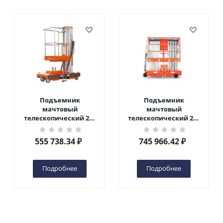
Подъемник
Подъемник
мачтовый
мачтовый
телескопический 200
телескопический 200
кг 6 м TOR GTWY6-200S
кг 10 м TOR GTWY10-
DC 2-мачтовый
200S DC 2-мачтовый
555 738.34
₽
745 966.42
₽
(автономный) (G) в
(автономный) (N) в
Чебоксарах
Чебоксарах
Подробнее
Подробнее