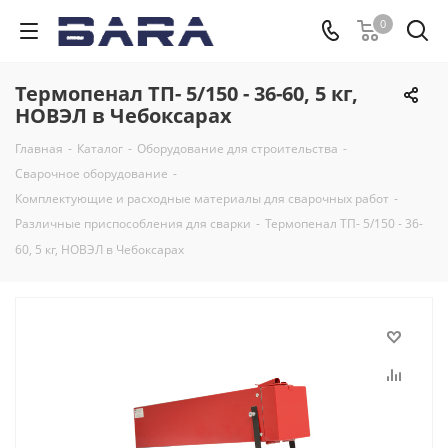
0
Термопенал ТП- 5/150 - 36-60, 5 кг,
НОВЭЛ в Чебоксарах
Главная
-
Каталог
-
Оборудование для строительства
-
Сварочное оборудование
-
Комплектующие и расходные материалы для сварочных работ
-
Различные приспособления для сварки
-
Термопенал ТП- 5/150 - 36-
60, 5 кг, НОВЭЛ в Чебоксарах