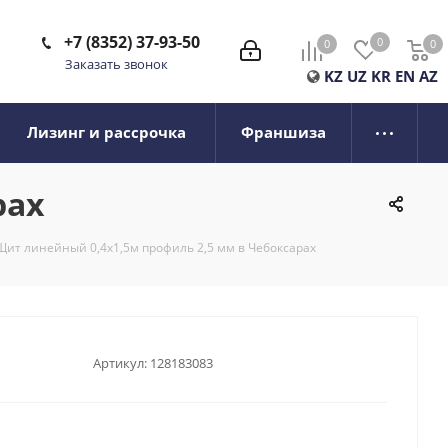
+7 (8352) 37-93-50
0
0
0
0
Заказать звонок
KZ
UZ
KR
EN
AZ
Лизинг и рассрочка
Франшиза
рах
Щит линейный 0,4х1,5м профиль 2,5 мм в Чебоксарах
Артикул:
128183083