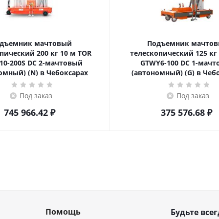
дъемник мачтовый
Подъемник мачто
ский 200 кг 10 м TOR
телескопический 125 кг 6 м TOR
10-200S DC 2-мачтовый
GTWY6-100 DC 1-мач
омный) (N) в Чебоксарах
(автономный) (G) в Чеб
Под заказ
Под заказ
745 966.42
₽
375 576.68
₽
Помощь
Будьте всег