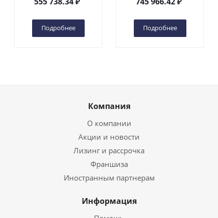
555 738.34
₽
745 966.42
₽
(автономный) (G) в
(автономный) (N) в
Чебоксарах
Чебоксарах
Подробнее
Подробнее
Компания
О компании
Акции и новости
Лизинг и рассрочка
Франшиза
Иностранным партнерам
Информация