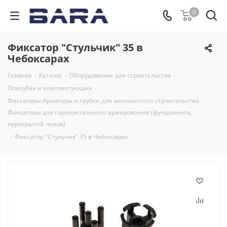
0
Фиксатор "Стульчик" 35 в
Чебоксарах
Главная
-
Каталог
-
Оборудование для строительства
-
Опалубка и комплектующие
-
Фиксаторы Арматуры и трубки для монолитного строительства
-
Фиксаторы для горизонтального армирования (фундамента,
перекрытий полов)
-
Фиксатор "Стульчик" 35 в Чебоксарах