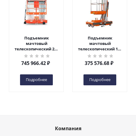
Подъемник
Подъемник
мачтовый
мачтовый
телескопический 200
телескопический 125
кг 10 м TOR GTWY10-
кг 6 м TOR GTWY6-100
200S DC 2-мачтовый
DC 1-мачтовый
745 966.42
₽
375 576.68
₽
(автономный) (N) в
(автономный) (G) в
Чебоксарах
Чебоксарах
Подробнее
Подробнее
Компания