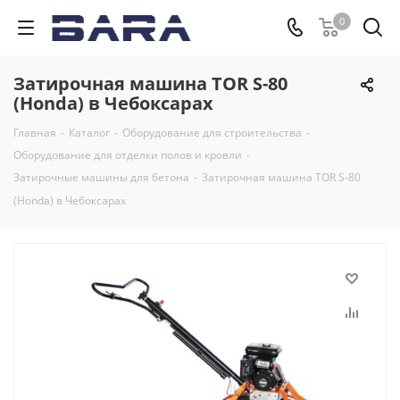
0
Затирочная машина TOR S-80
(Honda) в Чебоксарах
Главная
-
Каталог
-
Оборудование для строительства
-
Оборудование для отделки полов и кровли
-
Затирочные машины для бетона
-
Затирочная машина TOR S-80
(Honda) в Чебоксарах