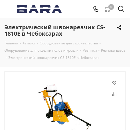
0
Электрический швонарезчик CS-
1810E в Чебоксарах
Главная
-
Каталог
-
Оборудование для строительства
-
Оборудование для отделки полов и кровли
-
Резчики
-
Резчики швов
-
Электрический швонарезчик CS-1810E в Чебоксарах