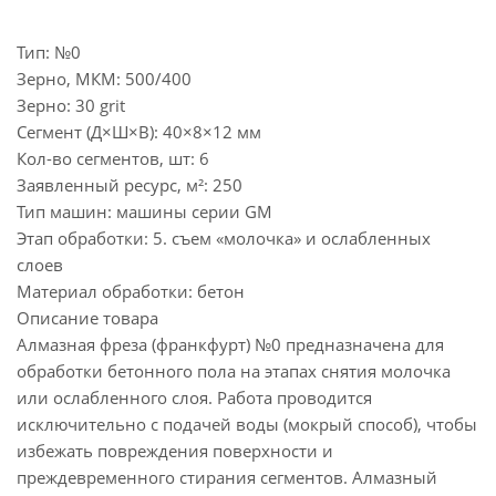
Тип:
№0
Зерно, МКМ:
500/400
Зерно:
30 grit
Сегмент (Д×Ш×В):
40×8×12 мм
Кол-во сегментов, шт:
6
Заявленный ресурс, м²:
250
Тип машин:
машины серии GM
Этап обработки:
5. съем «молочка» и ослабленных
слоев
Материал обработки:
бетон
Описание товара
Алмазная фреза (франкфурт) №0 предназначена для
обработки бетонного пола на этапах снятия молочка
или ослабленного слоя. Работа проводится
исключительно с подачей воды (мокрый способ), чтобы
избежать повреждения поверхности и
преждевременного стирания сегментов. Алмазный