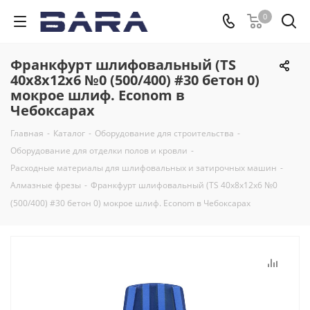
0
Франкфурт шлифовальный (TS
40x8x12x6 №0 (500/400) #30 бетон 0)
мокрое шлиф. Econom в
Чебоксарах
Главная
-
Каталог
-
Оборудование для строительства
-
Оборудование для отделки полов и кровли
-
Расходные материалы для шлифовальных и затирочных машин
-
Алмазные фрезы
-
Франкфурт шлифовальный (TS 40x8x12x6 №0
(500/400) #30 бетон 0) мокрое шлиф. Econom в Чебоксарах