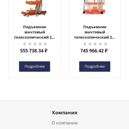
Подъемник
Подъемник
мачтовый
мачтовый
телескопический 200
телескопический 200
кг 6 м TOR GTWY6-200S
кг 10 м TOR GTWY10-
DC 2-мачтовый
200S DC 2-мачтовый
555 738.34
₽
745 966.42
₽
(автономный) (G) в
(автономный) (N) в
Чебоксарах
Чебоксарах
Подробнее
Подробнее
Компания
О компании