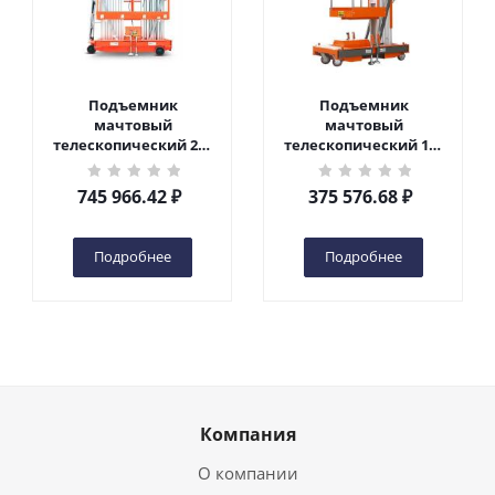
Подъемник
Подъемник
мачтовый
мачтовый
телескопический 200
телескопический 125
кг 10 м TOR GTWY10-
кг 6 м TOR GTWY6-100
200S DC 2-мачтовый
DC 1-мачтовый
745 966.42
₽
375 576.68
₽
(автономный) (N) в
(автономный) (G) в
Чебоксарах
Чебоксарах
Подробнее
Подробнее
Компания
О компании