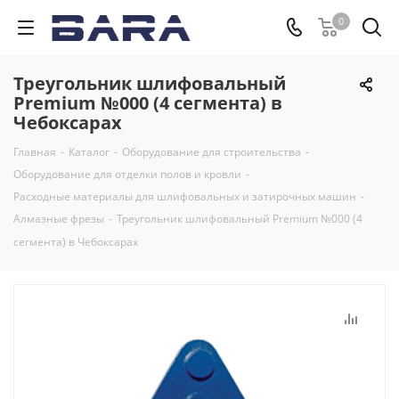
0
Треугольник шлифовальный
Premium №000 (4 сегмента) в
Чебоксарах
Главная
-
Каталог
-
Оборудование для строительства
-
Оборудование для отделки полов и кровли
-
Расходные материалы для шлифовальных и затирочных машин
-
Алмазные фрезы
-
Треугольник шлифовальный Premium №000 (4
сегмента) в Чебоксарах